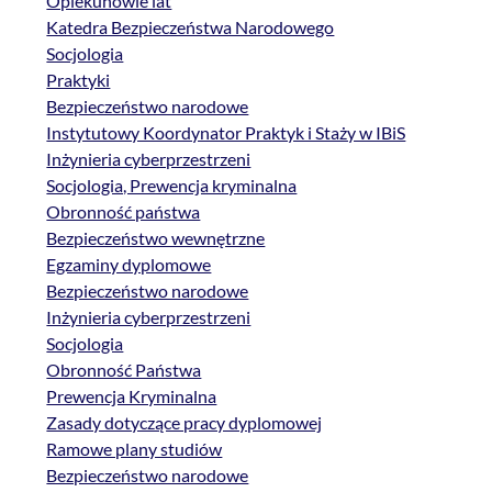
Opiekunowie lat
Katedra Bezpieczeństwa Narodowego
Socjologia
Praktyki
Bezpieczeństwo narodowe
Instytutowy Koordynator Praktyk i Staży w IBiS
Inżynieria cyberprzestrzeni
Socjologia, Prewencja kryminalna
Obronność państwa
Bezpieczeństwo wewnętrzne
Egzaminy dyplomowe
Bezpieczeństwo narodowe
Inżynieria cyberprzestrzeni
Socjologia
Obronność Państwa
Prewencja Kryminalna
Zasady dotyczące pracy dyplomowej
Ramowe plany studiów
Bezpieczeństwo narodowe