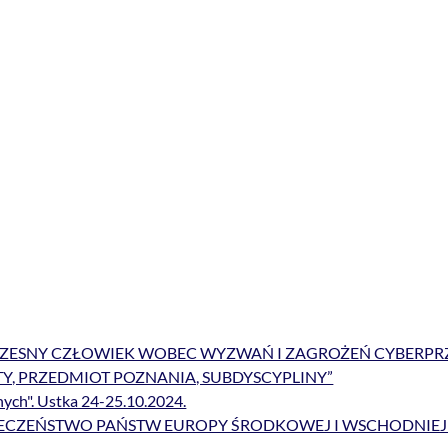
ŁCZESNY CZŁOWIEK WOBEC WYZWAŃ I ZAGROŻEŃ CYBERPRZ
Y, PRZEDMIOT POZNANIA, SUBDYSCYPLINY”
ych". Ustka 24-25.10.2024.
lu BEZPIECZEŃSTWO PAŃSTW EUROPY ŚRODKOWEJ I WSCHOD