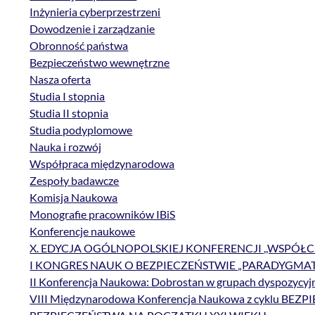
Inżynieria cyberprzestrzeni
Dowodzenie i zarządzanie
Obronność państwa
Bezpieczeństwo wewnętrzne
Nasza oferta
Studia I stopnia
Studia II stopnia
Studia podyplomowe
Nauka i rozwój
Współpraca międzynarodowa
Zespoły badawcze
Komisja Naukowa
Monografie pracowników IBiS
Konferencje naukowe
X. EDYCJA OGÓLNOPOLSKIEJ KONFERENCJI ,,WSPÓ
I KONGRES NAUK O BEZPIECZEŃSTWIE „PARADYGMAT
II Konferencja Naukowa: Dobrostan w grupach dyspozycyjn
VIII Międzynarodowa Konferencja Naukowa z cyk