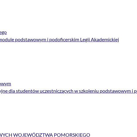
ego
 module podstawowym i podoficerskim Legii Akademickiej
sowym
zacyjne dla studentów uczestniczących w szkoleniu podstawowym i
OWYCH WOJEWÓDZTWA POMORSKIEGO