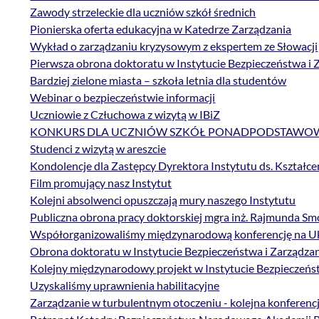
Zawody strzeleckie dla uczniów szkół średnich
Pionierska oferta edukacyjna w Katedrze Zarządzania
Wykład o zarządzaniu kryzysowym z ekspertem ze Słowacji
Pierwsza obrona doktoratu w Instytucie Bezpieczeństwa i 
Bardziej zielone miasta – szkoła letnia dla studentów
Webinar o bezpieczeństwie informacji
Uczniowie z Człuchowa z wizytą w IBiZ
KONKURS DLA UCZNIÓW SZKÓŁ PONADPODSTAW
Studenci z wizytą w areszcie
Kondolencje dla Zastępcy Dyrektora Instytutu ds. Kształcen
Film promujący nasz Instytut
Kolejni absolwenci opuszczają mury naszego Instytutu
Publiczna obrona pracy doktorskiej mgra inż. Rajmunda Sm
Współorganizowaliśmy międzynarodową konferencję na Uk
Obrona doktoratu w Instytucie Bezpieczeństwa i Zarządza
Kolejny międzynarodowy projekt w Instytucie Bezpieczeńs
Uzyskaliśmy uprawnienia habilitacyjne
Zarządzanie w turbulentnym otoczeniu - kolejna konferenc