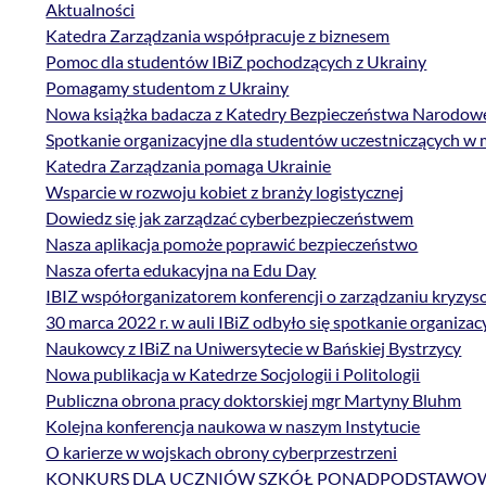
Aktualności
Katedra Zarządzania współpracuje z biznesem
Pomoc dla studentów IBiZ pochodzących z Ukrainy
Pomagamy studentom z Ukrainy
Nowa książka badacza z Katedry Bezpieczeństwa Narodow
Spotkanie organizacyjne dla studentów uczestniczących w
Katedra Zarządzania pomaga Ukrainie
Wsparcie w rozwoju kobiet z branży logistycznej
Dowiedz się jak zarządzać cyberbezpieczeństwem
Nasza aplikacja pomoże poprawić bezpieczeństwo
Nasza oferta edukacyjna na Edu Day
IBIZ współorganizatorem konferencji o zarządzaniu kryzy
30 marca 2022 r. w auli IBiZ odbyło się spotkanie organi
Naukowcy z IBiZ na Uniwersytecie w Bańskiej Bystrzycy
Nowa publikacja w Katedrze Socjologii i Politologii
Publiczna obrona pracy doktorskiej mgr Martyny Bluhm
Kolejna konferencja naukowa w naszym Instytucie
O karierze w wojskach obrony cyberprzestrzeni
KONKURS DLA UCZNIÓW SZKÓŁ PONADPODSTAW