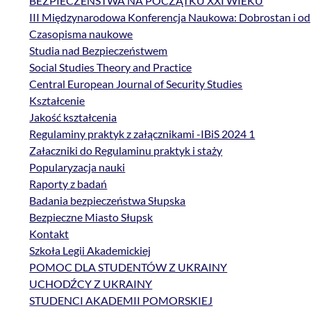
BEZPIECZEŃSTWA NA POCZĄTKU XXI WIEKU
III Międzynarodowa Konferencja Naukowa: Dobrostan i od
Czasopisma naukowe
Studia nad Bezpieczeństwem
Social Studies Theory and Practice
Central European Journal of Security Studies
Kształcenie
Jakość kształcenia
Regulaminy praktyk z załącznikami -IBiS 2024 1
Załaczniki do Regulaminu praktyk i staży
Popularyzacja nauki
Raporty z badań
Badania bezpieczeństwa Słupska
Bezpieczne Miasto Słupsk
Kontakt
Szkoła Legii Akademickiej
POMOC DLA STUDENTÓW Z UKRAINY
UCHODŹCY Z UKRAINY
STUDENCI AKADEMII POMORSKIEJ