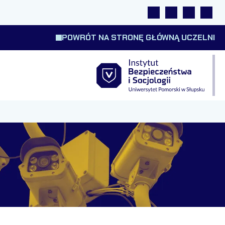
Linki
Wyszukiwarka
Tłumacz m
Wysok
POWRÓT NA STRONĘ GŁÓWNĄ UCZELNI