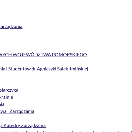
Zarządzania
OWYCH WOJEWÓDZTWA POMORSKIEGO
ia i Studentów dr Agnieszki Sałek-Imińskiej
olarczyka
rainie
nia
twa i Zarządzania
ja Katedry Zarządzania