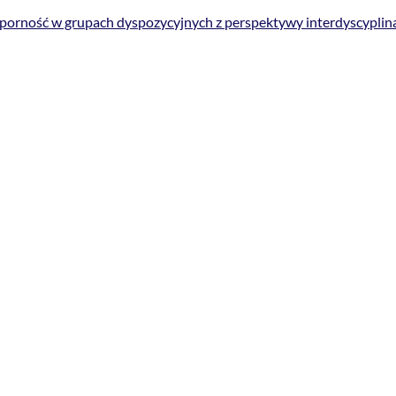
porność w grupach dyspozycyjnych z perspektywy interdyscyplin