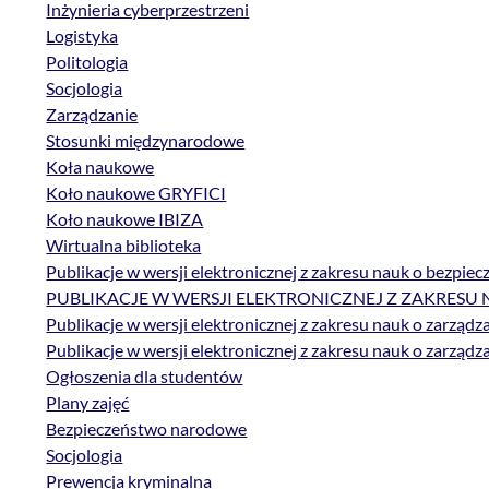
Inżynieria cyberprzestrzeni
Logistyka
Politologia
Socjologia
Zarządzanie
Stosunki międzynarodowe
Koła naukowe
Koło naukowe GRYFICI
Koło naukowe IBIZA
Wirtualna biblioteka
Publikacje w wersji elektronicznej z zakresu nauk o bezpie
PUBLIKACJE W WERSJI ELEKTRONICZNEJ Z ZAKRESU 
Publikacje w wersji elektronicznej z zakresu nauk o zarządza
Publikacje w wersji elektronicznej z zakresu nauk o zarządza
Ogłoszenia dla studentów
Plany zajęć
Bezpieczeństwo narodowe
Socjologia
Prewencja kryminalna