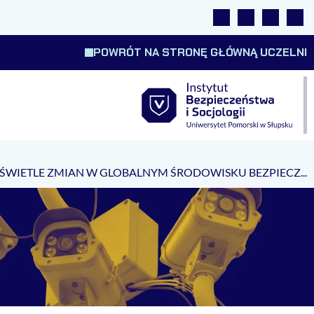
Linki
Wyszukiwarka
Tłumacz 
Wyso
POWRÓT NA STRONĘ GŁÓWNĄ UCZELNI
W ŚWIETLE ZMIAN W GLOBALNYM ŚRODOWISKU BEZPIECZ...