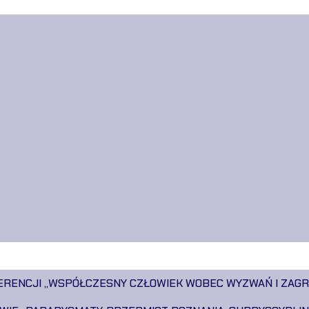
FERENCJI ,,WSPÓŁCZESNY CZŁOWIEK WOBEC WYZWAŃ I ZAG