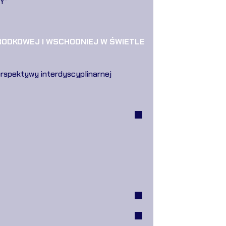
Y”
ŚRODKOWEJ I WSCHODNIEJ W ŚWIETLE
rspektywy interdyscyplinarnej