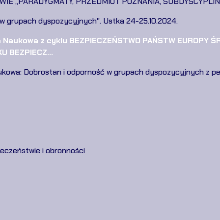
WIE „PARADYGMATY, PRZEDMIOT POZNANIA, SUBDYSCYPLIN
 w grupach dyspozycyjnych". Ustka 24-25.10.2024.
cja Naukowa z cyklu BEZPIECZEŃSTWO PAŃSTW EUROPY 
 BEZPIECZ...
ukowa: Dobrostan i odporność w grupach dyspozycyjnych z pe
eczeństwie i obronności