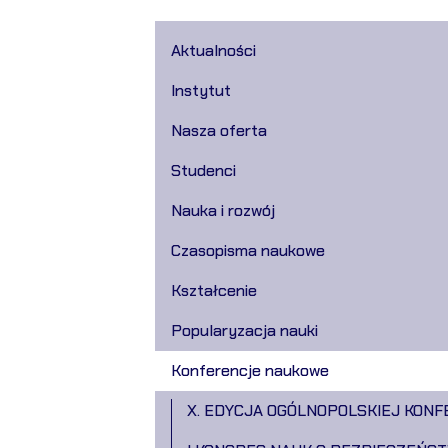
Aktualności
Instytut
Nasza oferta
Studenci
Nauka i rozwój
Czasopisma naukowe
Kształcenie
Popularyzacja nauki
Konferencje naukowe
X. EDYCJA OGÓLNOPOLSKIEJ KON