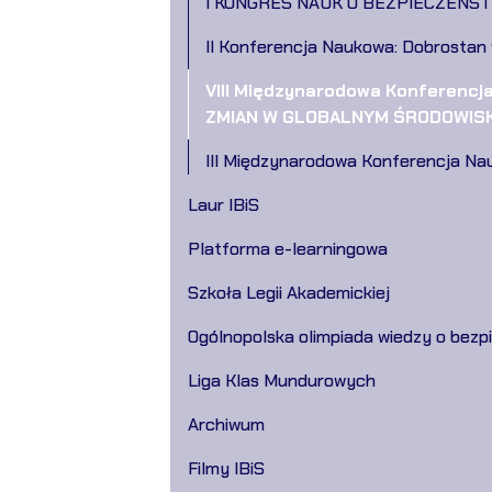
I KONGRES NAUK O BEZPIECZEŃST
II Konferencja Naukowa: Dobrostan
VIII Międzynarodowa Konferen
ZMIAN W GLOBALNYM ŚRODOWISKU
III Międzynarodowa Konferencja Na
Laur IBiS
Platforma e-learningowa
Szkoła Legii Akademickiej
Ogólnopolska olimpiada wiedzy o bezpi
Liga Klas Mundurowych
Archiwum
Filmy IBiS