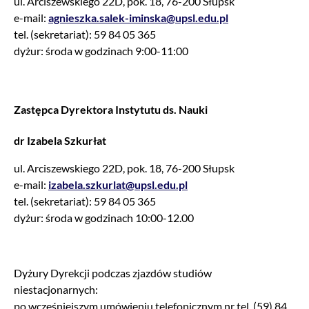
ul. Arciszewskiego 22D, pok. 18, 76-200 Słupsk
e-mail:
agnieszka.salek-iminska@upsl.edu.pl
tel. (sekretariat): 59 84 05 365
dyżur: środa w godzinach 9:00-11:00
Zastępca Dyrektora
Instytutu
ds. Nauki
dr Izabela Szkurłat
ul. Arciszewskiego 22D, pok. 18, 76-200 Słupsk
e-mail:
izabela.szkurlat@upsl.edu.pl
tel. (sekretariat): 59 84 05 365
dyżur: środa w godzinach 10:00-12.00
Dyżury Dyrekcji podczas zjazdów studiów
niestacjonarnych:
po wcześniejszym umówieniu telefonicznym nr tel. (59) 84