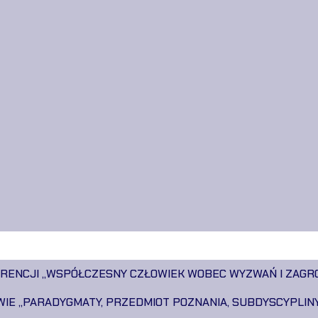
ERENCJI ,,WSPÓŁCZESNY CZŁOWIEK WOBEC WYZWAŃ I ZAG
WIE „PARADYGMATY, PRZEDMIOT POZNANIA, SUBDYSCYPLIN