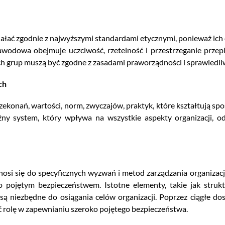
łać zgodnie z najwyższymi standardami etycznymi, ponieważ ich d
zawodowa obejmuje uczciwość, rzetelność i przestrzeganie prze
 grup muszą być zgodne z zasadami praworządności i sprawiedli
ch
rzekonań, wartości, norm, zwyczajów, praktyk, które kształtują s
tężny system, który wpływa na wszystkie aspekty organizacji,
osi się do specyficznych wyzwań i metod zarządzania organizacj
pojętym bezpieczeństwem. Istotne elementy, takie jak struktur
są niezbędne do osiągania celów organizacji. Poprzez ciągłe dos
 rolę w zapewnianiu szeroko pojętego bezpieczeństwa.