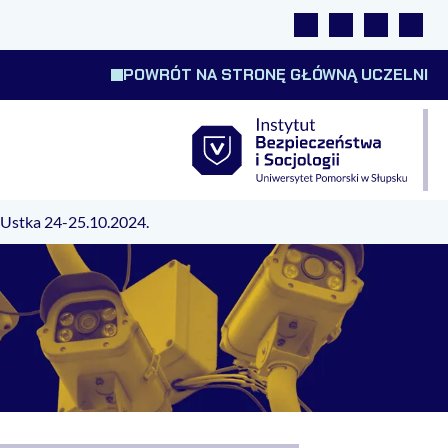
Linki
Wyszukiwarka
Tłumacz m
Wysok
POWRÓT NA STRONĘ GŁÓWNĄ UCZELNI
 Ustka 24-25.10.2024.