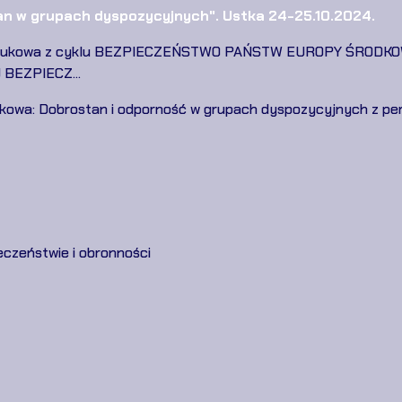
an w grupach dyspozycyjnych". Ustka 24-25.10.2024.
a Naukowa z cyklu BEZPIECZEŃSTWO PAŃSTW EUROPY ŚRODK
BEZPIECZ...
kowa: Dobrostan i odporność w grupach dyspozycyjnych z per
eczeństwie i obronności