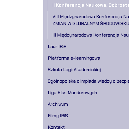
II Konferencja Naukowa: Dobrost
VIII Międzynarodowa Konferencj
ZMIAN W GLOBALNYM ŚRODOWISKU 
III Międzynarodowa Konferencja Nau
Laur IBiS
Platforma e-learningowa
Szkoła Legii Akademickiej
Ogólnopolska olimpiada wiedzy o bezpi
Liga Klas Mundurowych
Archiwum
Filmy IBiS
Kontakt