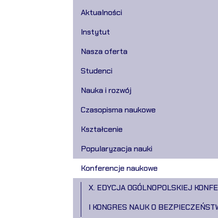
Aktualności
Instytut
Nasza oferta
Studenci
Nauka i rozwój
Czasopisma naukowe
Kształcenie
Popularyzacja nauki
Konferencje naukowe
X. EDYCJA OGÓLNOPOLSKIEJ KONF
I KONGRES NAUK O BEZPIECZEŃST