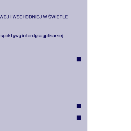
OWEJ I WSCHODNIEJ W ŚWIETLE
spektywy interdyscyplinarnej