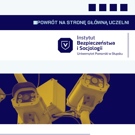
Linki
Wyszukiwarka
Tłumacz m
Wysok
POWRÓT NA STRONĘ GŁÓWNĄ UCZELNI