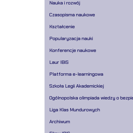
Nauka i rozwój
Czasopisma naukowe
Kształcenie
Popularyzacja nauki
Konferencje naukowe
Laur IBiS
Platforma e-learningowa
Szkoła Legii Akademickiej
Ogólnopolska olimpiada wiedzy o bezpi
Liga Klas Mundurowych
Archiwum