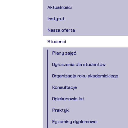
Aktualności
Instytut
Nasza oferta
Studenci
Plany zajęć
Ogłoszenia dla studentów
Organizacja roku akademickiego
Konsultacje
Opiekunowie lat
Praktyki
Egzaminy dyplomowe