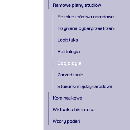
Ramowe plany studiów
Bezpieczeństwo narodowe
Inżynieria cyberprzestrzeni
Logistyka
Politologia
Socjologia
Zarządzanie
Stosunki międzynarodowe
Koła naukowe
Wirtualna biblioteka
Wzory podań