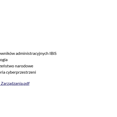
owników administracyjnych IBiS
logia
eczeństwo narodowe
ria cyberprzestrzeni
 Zarządzania.pdf