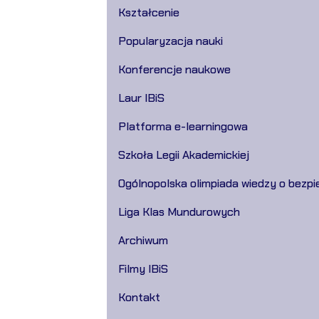
Kształcenie
Popularyzacja nauki
Konferencje naukowe
Laur IBiS
Platforma e-learningowa
Szkoła Legii Akademickiej
Ogólnopolska olimpiada wiedzy o bezpi
Liga Klas Mundurowych
Archiwum
Filmy IBiS
Kontakt