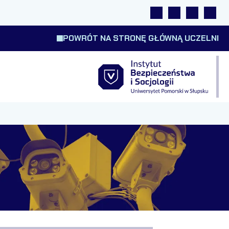
Linki
Wyszukiwarka
Tłumacz m
Wysok
POWRÓT NA STRONĘ GŁÓWNĄ UCZELNI