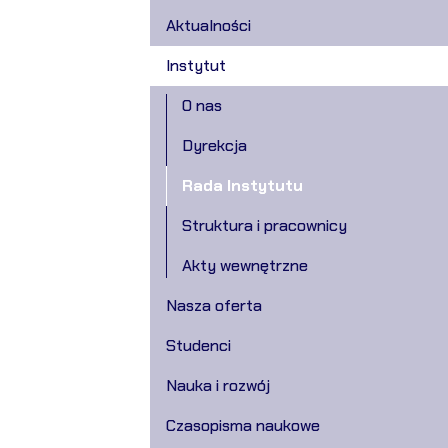
Aktualności
Instytut
O nas
Dyrekcja
Rada Instytutu
Struktura i pracownicy
Akty wewnętrzne
Nasza oferta
Studenci
Nauka i rozwój
Czasopisma naukowe