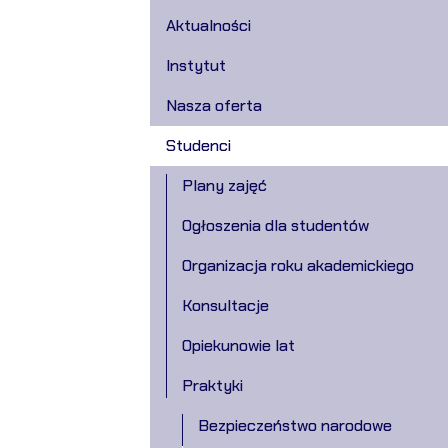
Aktualności
Instytut
Nasza oferta
Studenci
Plany zajęć
Ogłoszenia dla studentów
Organizacja roku akademickiego
Konsultacje
Opiekunowie lat
Praktyki
Bezpieczeństwo narodowe