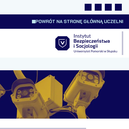
Linki
Wyszukiwarka
Tłumacz m
Wysok
POWRÓT NA STRONĘ GŁÓWNĄ UCZELNI