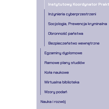
Instytutowy Koordynator Prakty
Inżynieria cyberprzestrzeni
Socjologia, Prewencja kryminalna
Obronność państwa
Bezpieczeństwo wewnętrzne
Egzaminy dyplomowe
Ramowe plany studiów
Koła naukowe
Wirtualna biblioteka
Wzory podań
Nauka i rozwój