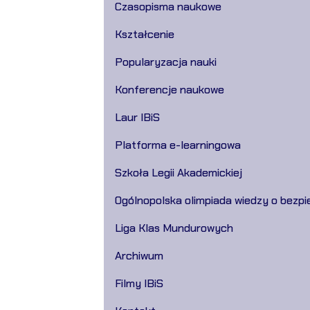
Czasopisma naukowe
Kształcenie
Popularyzacja nauki
Konferencje naukowe
Laur IBiS
Platforma e-learningowa
Szkoła Legii Akademickiej
Ogólnopolska olimpiada wiedzy o bezpi
Liga Klas Mundurowych
Archiwum
Filmy IBiS