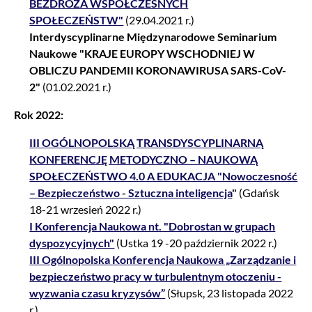
BEZDROŻA WSPÓŁCZESNYCH
SPOŁECZEŃSTW"
(29.04.2021 r.)
Interdyscyplinarne Międzynarodowe Seminarium
Naukowe "KRAJE EUROPY WSCHODNIEJ W
OBLICZU PANDEMII KORONAWIRUSA SARS-CoV-
2"
(01.02.2021 r.)
Rok 2022:
III OGÓLNOPOLSKĄ TRANSDYSCYPLINARNĄ
KONFERENCJĘ METODYCZNO – NAUKOWĄ
SPOŁECZEŃSTWO 4.0 A EDUKACJA "Nowoczesność
– Bezpieczeństwo - Sztuczna inteligencja
"
(Gdańsk
18-21 wrzesień 2022 r.)
I Konferencja Naukowa nt. "Dobrostan w grupach
dyspozycyjnych"
(Ustka 19 -20 październik 2022 r.)
III Ogólnopolska Konferencja Naukowa „Zarządzanie i
bezpieczeństwo pracy w turbulentnym otoczeniu -
wyzwania czasu kryzysów”
(Słupsk, 23 listopada 2022
r.)