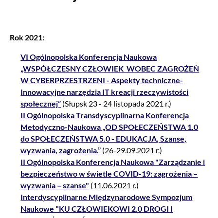
Rok 2021:
VI Ogólnopolska Konferencja Naukowa
„WSPÓŁCZESNY CZŁOWIEK WOBEC ZAGROŻEŃ
W CYBERPRZESTRZENI - Aspekty techniczne-
Innowacyjne narzędzia IT kreacji rzeczywistości
społecznej”
(Słupsk 23 - 24 listopada 2021 r.)
II Ogólnopolska Transdyscyplinarna Konferencja
Metodyczno-Naukowa „OD SPOŁECZEŃSTWA 1.0
do SPOŁECZEŃSTWA 5.0 - EDUKACJA, Szanse,
wyzwania, zagrożenia.”
(26-29.09.2021 r.)
II Ogólnopolska Konferencja Naukowa "Zarządzanie i
bezpieczeństwo w świetle COVID-19: zagrożenia –
wyzwania – szanse"
(11.06.2021 r.)
Interdyscyplinarne Międzynarodowe Sympozjum
Naukowe "KU CZŁOWIEKOWI 2.0 DROGI I