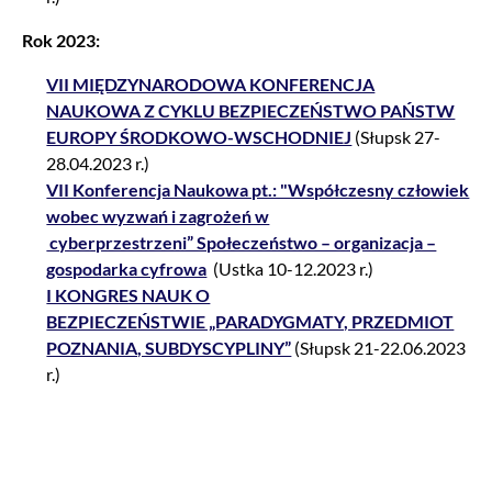
Rok 2023:
VII MIĘDZYNARODOWA KONFERENCJA
NAUKOWA Z CYKLU BEZPIECZEŃSTWO PAŃSTW
EUROPY ŚRODKOWO-WSCHODNIEJ
(Słupsk 27-
28.04.2023 r.)
VII Konferencja Naukowa pt.: "Współczesny człowiek
wobec wyzwań i zagrożeń w
cyberprzestrzeni” Społeczeństwo – organizacja –
gospodarka cyfrowa
(Ustka 10-12.2023 r.)
I KONGRES NAUK O
BEZPIECZEŃSTWIE „PARADYGMATY, PRZEDMIOT
POZNANIA, SUBDYSCYPLINY”
(Słupsk 21-22.06.2023
r.)