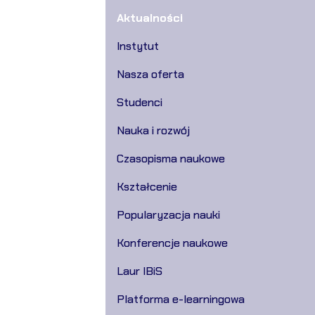
Aktualności
Instytut
Nasza oferta
Studenci
Nauka i rozwój
Czasopisma naukowe
Kształcenie
Popularyzacja nauki
Konferencje naukowe
Laur IBiS
Platforma e-learningowa