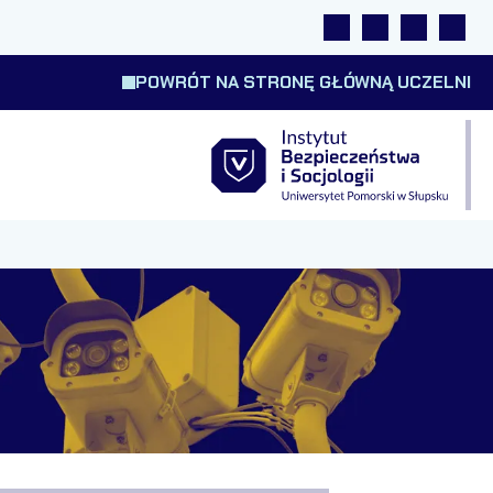
Linki
Wyszukiwarka
Tłumacz m
Wysok
POWRÓT NA STRONĘ GŁÓWNĄ UCZELNI