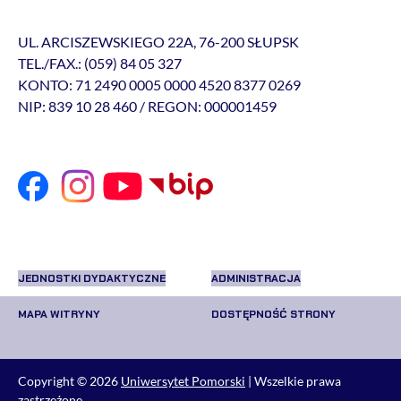
UL. ARCISZEWSKIEGO 22A, 76-200 SŁUPSK
TEL./FAX.: (059) 84 05 327
KONTO: 71 2490 0005 0000 4520 8377 0269
NIP: 839 10 28 460 / REGON: 000001459
JEDNOSTKI DYDAKTYCZNE
ADMINISTRACJA
MAPA WITRYNY
DOSTĘPNOŚĆ STRONY
Copyright © 2026
Uniwersytet Pomorski
| Wszelkie prawa
zastrzeżone