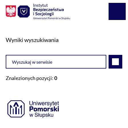
Logo Kaliop Poland
Menu
Wyniki wyszukiwania
Wyszukiwarka
Szukaj
Znalezionych pozycji:
0